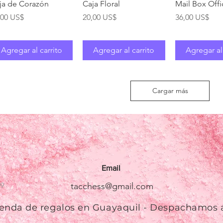
Vista rápida
Vista rápida
Vista rá
ja de Corazón
Caja Floral
Mail Box Offi
ecio
Precio
Precio
,00 US$
20,00 US$
36,00 US$
Agregar al carrito
Agregar al carrito
Agregar al
Cargar más
Email
59
tacchess@gmail.com
tienda de regalos en Guayaquil - Despachamos 