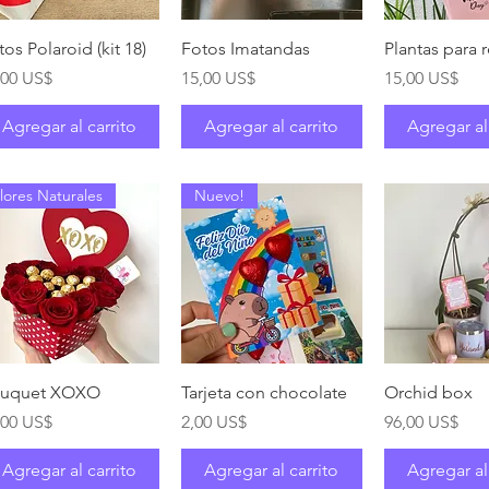
Vista rápida
Vista rápida
Vista rá
tos Polaroid (kit 18)
Fotos Imatandas
Plantas para 
ecio
Precio
Precio
,00 US$
15,00 US$
15,00 US$
Agregar al carrito
Agregar al carrito
Agregar al
lores Naturales
Nuevo!
Vista rápida
Vista rápida
Vista rá
uquet XOXO
Tarjeta con chocolate
Orchid box
ecio
Precio
Precio
,00 US$
2,00 US$
96,00 US$
Agregar al carrito
Agregar al carrito
Agregar al