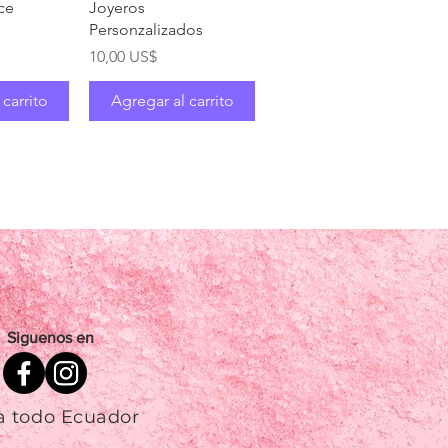
pida
Vista rápida
ce
Joyeros
Personzalizados
Precio
10,00 US$
 carrito
Agregar al carrito
Siguenos en
a todo Ecuador