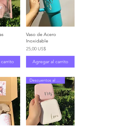
pida
Vista rápida
as
Vaso de Acero
Inoxidable
Precio
25,00 US$
 carrito
Agregar al carrito
Descuentos al mayor