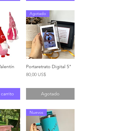
Agotado
pida
Vista rápida
alentín
Portaretrato Digital 5"
Precio
80,00 US$
 carrito
Agotado
Nuevos