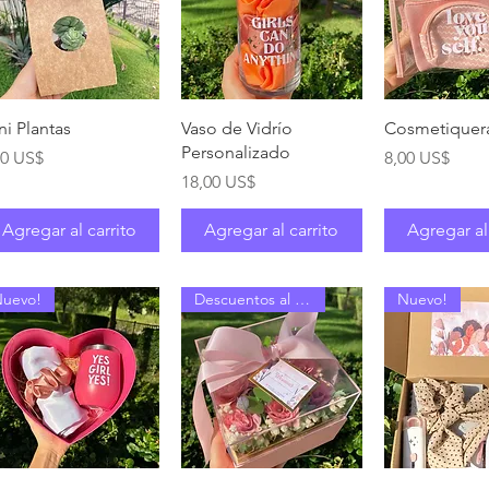
Vista rápida
Vista rápida
Vista rá
ni Plantas
Vaso de Vidrío
Cosmetiquer
Personalizado
ecio
Precio
00 US$
8,00 US$
Precio
18,00 US$
Agregar al carrito
Agregar al carrito
Agregar al
uevo!
Descuentos al mayor
Nuevo!