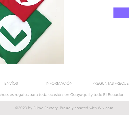
ENVÍOS
INFORMACIÓN
PREGUNTAS FRECUE
hess es regalos para toda ocasión, en Guayaquil y todo El Ecuador
©2023 by Slime Factory. Proudly created with
Wix.com