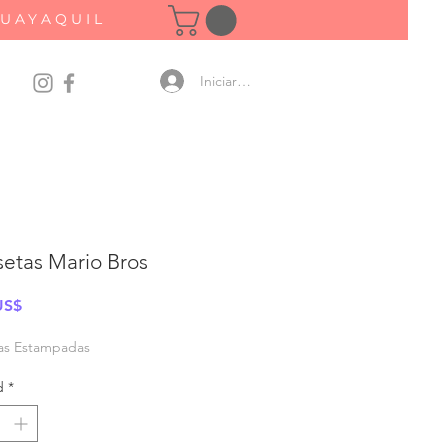
GUAYAQUIL
Iniciar sesión
etas Mario Bros
Precio
US$
as Estampadas
d
*