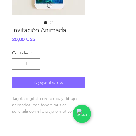
Invitación Animada
Precio
20,00 US$
Cantidad
*
Agregar al carrito
Tarjeta digital, con textos y dibujos
animados, con fondo musical,
solicítala con el dibujo o motivo que
prefieras
ENVÍOS